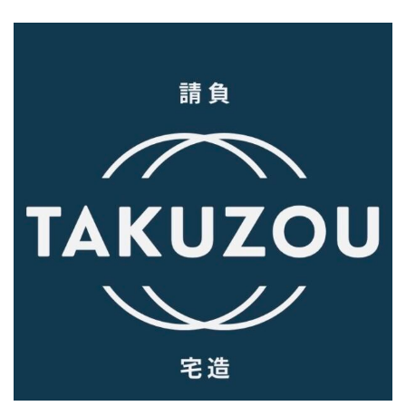
コ
ン
テ
ン
ツ
に
ス
キ
ッ
プ